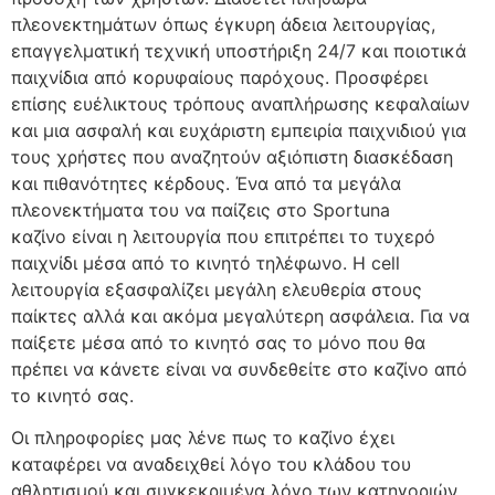
πλεονεκτημάτων όπως έγκυρη άδεια λειτουργίας,
επαγγελματική τεχνική υποστήριξη 24/7 και ποιοτικά
παιχνίδια από κορυφαίους παρόχους. Προσφέρει
επίσης ευέλικτους τρόπους αναπλήρωσης κεφαλαίων
και μια ασφαλή και ευχάριστη εμπειρία παιχνιδιού για
τους χρήστες που αναζητούν αξιόπιστη διασκέδαση
και πιθανότητες κέρδους. Ένα από τα μεγάλα
πλεονεκτήματα του να παίζεις στο Sportuna
καζίνο είναι η λειτουργία που επιτρέπει το τυχερό
παιχνίδι μέσα από το κινητό τηλέφωνο. Η cell
λειτουργία εξασφαλίζει μεγάλη ελευθερία στους
παίκτες αλλά και ακόμα μεγαλύτερη ασφάλεια. Για να
παίξετε μέσα από το κινητό σας το μόνο που θα
πρέπει να κάνετε είναι να συνδεθείτε στο καζίνο από
το κινητό σας.
Οι πληροφορίες μας λένε πως το καζίνο έχει
καταφέρει να αναδειχθεί λόγο του κλάδου του
αθλητισμού και συγκεκριμένα λόγο των κατηγοριών