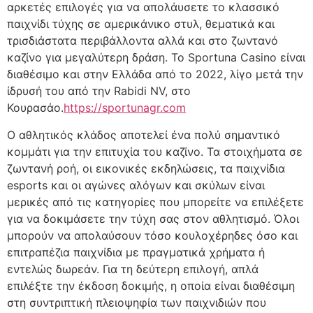
αρκετές επιλογές για να απολάυσετε το κλασσικό
παιχνίδι τύχης σε αμερικάνικο στυλ, θεματικά και
τρισδιάστατα περιβάλλοντα αλλά και στο ζωντανό
καζίνο για μεγαλύτερη δράση. Το Sportuna Casino είναι
διαθέσιμο και στην Ελλάδα από το 2022, λίγο μετά την
ίδρυσή του από την Rabidi NV, στο
Κουρασάο.
https://sportunagr.com
Ο αθλητικός κλάδος αποτελεί ένα πολύ σημαντικό
κομμάτι για την επιτυχία του καζίνο. Τα στοιχήματα σε
ζωντανή ροή, οι εικονικές εκδηλώσεις, τα παιχνίδια
esports και οι αγώνες αλόγων και σκύλων είναι
μερικές από τις κατηγορίες που μπορείτε να επιλέξετε
για να δοκιμάσετε την τύχη σας στον αθλητισμό. Όλοι
μπορούν να απολαύσουν τόσο κουλοχέρηδες όσο και
επιτραπέζια παιχνίδια με πραγματικά χρήματα ή
εντελώς δωρεάν. Για τη δεύτερη επιλογή, απλά
επιλέξτε την έκδοση δοκιμής, η οποία είναι διαθέσιμη
στη συντριπτική πλειοψηφία των παιχνιδιών που