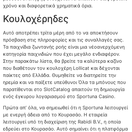
χρόνο και διαφορετικά χρηματικά όρια.
Κουλοχέρηδες
Αυτό αποτρέπει τρίτα μέρη από το να αποκτήσουν
πρόσβαση στις πληροφορίες και τις συναλλαγές σας.
Τα παιχνίδια ζωντανής ροής είναι μια νέοανερχόμενη
κατηγορία παιχνιδιών που έχει μεγάλο ενδιαφέρον.
Στην παρακάτω λίστα, θα βρείτε τα καλύτερα καζίνο
που διαθέτουν τον κουλοχέρη Lollicat και δέχονται
παίκτες από Ελλάδα. Θυμηθείτε να διατηρείτε την
ηρεμία και να παίξετε υπεύθυνοι Όλα τα μπόνους που
παρατίθενται στο SlotCatalog απαιτούν τη δημιουργία
ενός έγκυρου λογαριασμού στο Sportuna Casino.
Πρώτα απ’ όλα, να σημειωθεί ότι η Sportuna λειτουργεί
με ενεργή άδεια από το Κουρασάο. Η εταιρεία
λειτουργεί υπό τη διαχείριση της Rabidi B.V., η οποία
εδρεύει στο Κουρασάο. Αυτό σημαίνει ότι η πλατφόρμα