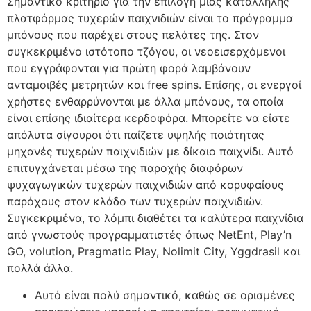
Σημαντικό κριτήριο για την επιλογή μιας κατάλληλης
πλατφόρμας τυχερών παιχνιδιών είναι το πρόγραμμα
μπόνους που παρέχει στους πελάτες της. Στον
συγκεκριμένο ιστότοπο τζόγου, οι νεοεισερχόμενοι
που εγγράφονται για πρώτη φορά λαμβάνουν
ανταμοιβές μετρητών και free spins. Επίσης, οι ενεργοί
χρήστες ενθαρρύνονται με άλλα μπόνους, τα οποία
είναι επίσης ιδιαίτερα κερδοφόρα. Μπορείτε να είστε
απόλυτα σίγουροι ότι παίζετε υψηλής ποιότητας
μηχανές τυχερών παιχνιδιών με δίκαιο παιχνίδι. Αυτό
επιτυγχάνεται μέσω της παροχής διαφόρων
ψυχαγωγικών τυχερών παιχνιδιών από κορυφαίους
παρόχους στον κλάδο των τυχερών παιχνιδιών.
Συγκεκριμένα, το λόμπι διαθέτει τα καλύτερα παιχνίδια
από γνωστούς προγραμματιστές όπως NetEnt, Play’n
GO, volution, Pragmatic Play, Nolimit City, Yggdrasil και
πολλά άλλα.
Αυτό είναι πολύ σημαντικό, καθώς σε ορισμένες