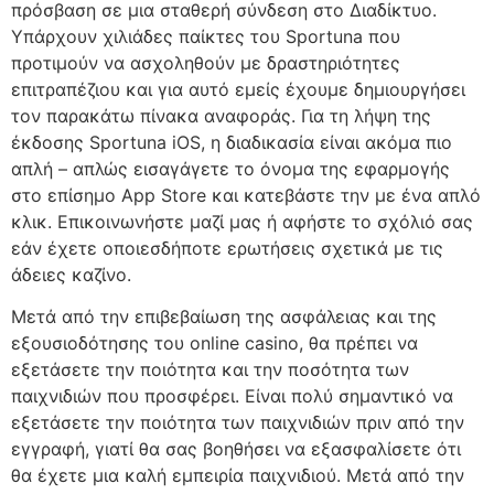
πρόσβαση σε μια σταθερή σύνδεση στο Διαδίκτυο.
Υπάρχουν χιλιάδες παίκτες του Sportuna που
προτιμούν να ασχοληθούν με δραστηριότητες
επιτραπέζιου και για αυτό εμείς έχουμε δημιουργήσει
τον παρακάτω πίνακα αναφοράς. Για τη λήψη της
έκδοσης Sportuna iOS, η διαδικασία είναι ακόμα πιο
απλή – απλώς εισαγάγετε το όνομα της εφαρμογής
στο επίσημο App Store και κατεβάστε την με ένα απλό
κλικ. Επικοινωνήστε μαζί μας ή αφήστε το σχόλιό σας
εάν έχετε οποιεσδήποτε ερωτήσεις σχετικά με τις
άδειες καζίνο.
Μετά από την επιβεβαίωση της ασφάλειας και της
εξουσιοδότησης του online casino, θα πρέπει να
εξετάσετε την ποιότητα και την ποσότητα των
παιχνιδιών που προσφέρει. Είναι πολύ σημαντικό να
εξετάσετε την ποιότητα των παιχνιδιών πριν από την
εγγραφή, γιατί θα σας βοηθήσει να εξασφαλίσετε ότι
θα έχετε μια καλή εμπειρία παιχνιδιού. Μετά από την