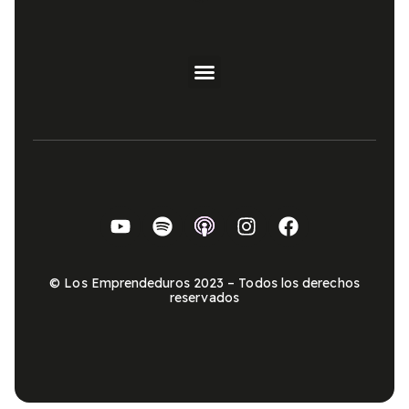
© Los Emprendeduros 2023 – Todos los derechos
reservados