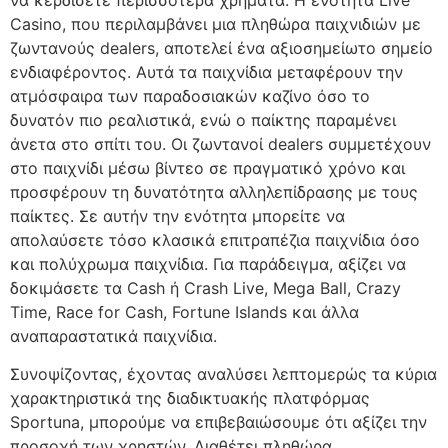
Casino, που περιλαμβάνει μια πληθώρα παιχνιδιών με
ζωντανούς dealers, αποτελεί ένα αξιοσημείωτο σημείο
ενδιαφέροντος. Αυτά τα παιχνίδια μεταφέρουν την
ατμόσφαιρα των παραδοσιακών καζίνο όσο το
δυνατόν πιο ρεαλιστικά, ενώ ο παίκτης παραμένει
άνετα στο σπίτι του. Οι ζωντανοί dealers συμμετέχουν
στο παιχνίδι μέσω βίντεο σε πραγματικό χρόνο και
προσφέρουν τη δυνατότητα αλληλεπίδρασης με τους
παίκτες. Σε αυτήν την ενότητα μπορείτε να
απολαύσετε τόσο κλασικά επιτραπέζια παιχνίδια όσο
και πολύχρωμα παιχνίδια. Για παράδειγμα, αξίζει να
δοκιμάσετε τα Cash ή Crash Live, Mega Ball, Crazy
Time, Race for Cash, Fortune Islands και άλλα
αναπαραστατικά παιχνίδια.
Συνοψίζοντας, έχοντας αναλύσει λεπτομερώς τα κύρια
χαρακτηριστικά της διαδικτυακής πλατφόρμας
Sportuna, μπορούμε να επιβεβαιώσουμε ότι αξίζει την
προσοχή των χρηστών. Διαθέτει πληθώρα