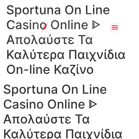
Sportuna On Line
Casino Online ᐈ
Απολαύστε Τα
Καλύτερα Παιχνίδια
On-line Καζίνο
Sportuna On Line
Casino Online ᐈ
Απολαύστε Τα
Καλύτερα Παιχνίδια