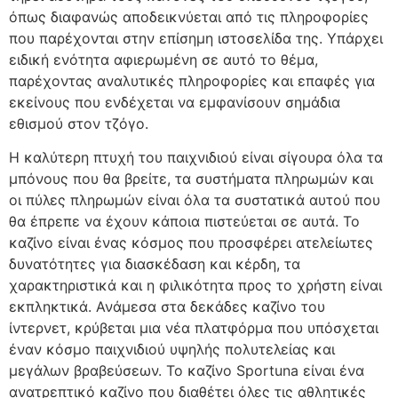
όπως διαφανώς αποδεικνύεται από τις πληροφορίες
που παρέχονται στην επίσημη ιστοσελίδα της. Υπάρχει
ειδική ενότητα αφιερωμένη σε αυτό το θέμα,
παρέχοντας αναλυτικές πληροφορίες και επαφές για
εκείνους που ενδέχεται να εμφανίσουν σημάδια
εθισμού στον τζόγο.
Η καλύτερη πτυχή του παιχνιδιού είναι σίγουρα όλα τα
μπόνους που θα βρείτε, τα συστήματα πληρωμών και
οι πύλες πληρωμών είναι όλα τα συστατικά αυτού που
θα έπρεπε να έχουν κάποια πιστεύεται σε αυτά. Το
καζίνο είναι ένας κόσμος που προσφέρει ατελείωτες
δυνατότητες για διασκέδαση και κέρδη, τα
χαρακτηριστικά και η φιλικότητα προς το χρήστη είναι
εκπληκτικά. Ανάμεσα στα δεκάδες καζίνο του
ίντερνετ, κρύβεται μια νέα πλατφόρμα που υπόσχεται
έναν κόσμο παιχνιδιού υψηλής πολυτελείας και
μεγάλων βραβεύσεων. Το καζίνο Sportuna είναι ένα
ανατρεπτικό καζίνο που διαθέτει όλες τις αθλητικές