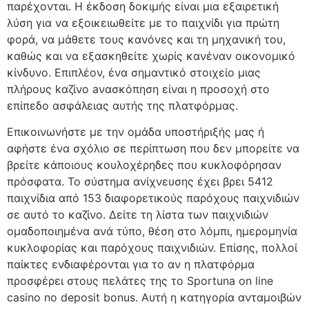
παρέχονται. Η έκδοση δοκιμής είναι μια εξαιρετική
λύση για να εξοικειωθείτε με το παιχνίδι για πρώτη
φορά, να μάθετε τους κανόνες και τη μηχανική του,
καθώς και να εξασκηθείτε χωρίς κανέναν οικονομικό
κίνδυνο. Επιπλέον, ένα σημαντικό στοιχείο μιας
πλήρους kαζίνο aνασκόπηση είναι η προσοχή στο
επίπεδο ασφάλειας αυτής της πλατφόρμας.
Επικοινωνήστε με την ομάδα υποστήριξής μας ή
αφήστε ένα σχόλιο σε περίπτωση που δεν μπορείτε να
βρείτε κάποιους κουλοχέρηδες που κυκλοφόρησαν
πρόσφατα. Το σύστημα ανίχνευσης έχει βρει 5412
παιχνίδια από 153 διαφορετικούς παρόχους παιχνιδιών
σε αυτό το καζίνο. Δείτε τη λίστα των παιχνιδιών
ομαδοποιημένα ανά τύπο, θέση στο λόμπι, ημερομηνία
κυκλοφορίας και παρόχους παιχνιδιών. Επίσης, πολλοί
παίκτες ενδιαφέρονται για το αν η πλατφόρμα
προσφέρει στους πελάτες της το Sportuna on line
casino no deposit bonus. Αυτή η κατηγορία ανταμοιβών