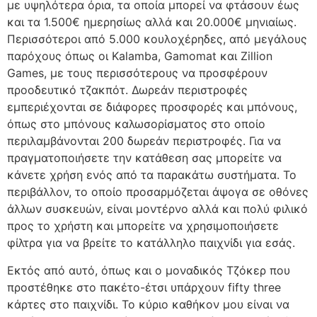
με υψηλότερα όρια, τα οποία μπορεί να φτάσουν έως
και τα 1.500€ ημερησίως αλλά και 20.000€ μηνιαίως.
Περισσότεροι από 5.000 κουλοχέρηδες, από μεγάλους
παρόχους όπως οι Kalamba, Gamomat και Zillion
Games, με τους περισσότερους να προσφέρουν
προοδευτικό τζακπότ. Δωρεάν περιστροφές
εμπεριέχονται σε διάφορες προσφορές και μπόνους,
όπως στο μπόνους καλωσορίσματος στο οποίο
περιλαμβάνονται 200 δωρεάν περιστροφές. Για να
πραγματοποιήσετε την κατάθεση σας μπορείτε να
κάνετε χρήση ενός από τα παρακάτω συστήματα. Το
περιβάλλον, το οποίο προσαρμόζεται άψογα σε οθόνες
άλλων συσκευών, είναι μοντέρνο αλλά και πολύ φιλικό
προς το χρήστη και μπορείτε να χρησιμοποιήσετε
φίλτρα για να βρείτε το κατάλληλο παιχνίδι για εσάς.
Εκτός από αυτό, όπως και ο μοναδικός Τζόκερ που
προστέθηκε στο πακέτο-έτσι υπάρχουν fifty three
κάρτες στο παιχνίδι. Το κύριο καθήκον μου είναι να