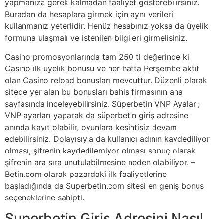
yapmanıza gerek kalmadan faaliyet gösterebilirsiniz.
Buradan da hesaplara girmek için aynı verileri
kullanmanız yeterlidir. Henüz hesabınız yoksa da üyelik
formuna ulaşmalı ve istenilen bilgileri girmelisiniz.
Casino promosyonlarında tam 250 tl değerinde ki
Casino ilk üyelik bonusu ve her hafta Perşembe aktif
olan Casino reload bonusları mevcuttur. Düzenli olarak
sitede yer alan bu bonusları bahis firmasının ana
sayfasında inceleyebilirsiniz. Süperbetin VNP Ayaları;
VNP ayarları yaparak da süperbetin giriş adresine
anında kayıt olabilir, oyunlara kesintisiz devam
edebilirsiniz. Dolayısıyla da kullanıcı adının kaydediliyor
olması, şifrenin kaydedilemiyor olması sonuç olarak
şifrenin ara sıra unutulabilmesine neden olabiliyor. –
Betin.com olarak pazardaki ilk faaliyetlerine
başladığında da Superbetin.com sitesi en geniş bonus
seçeneklerine sahipti.
Superbetin Giriş Adresini Nasıl