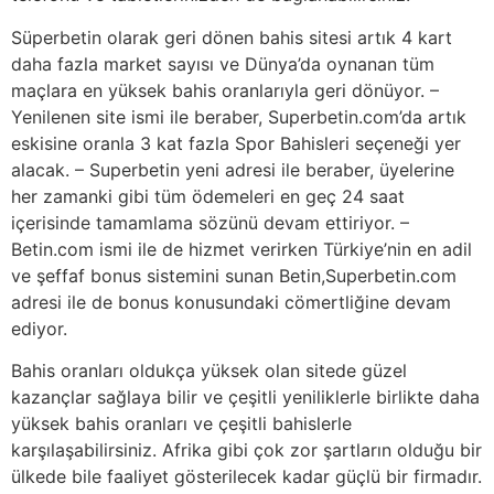
Süperbetin olarak geri dönen bahis sitesi artık 4 kart
daha fazla market sayısı ve Dünya’da oynanan tüm
maçlara en yüksek bahis oranlarıyla geri dönüyor. –
Yenilenen site ismi ile beraber, Superbetin.com’da artık
eskisine oranla 3 kat fazla Spor Bahisleri seçeneği yer
alacak. – Superbetin yeni adresi ile beraber, üyelerine
her zamanki gibi tüm ödemeleri en geç 24 saat
içerisinde tamamlama sözünü devam ettiriyor. –
Betin.com ismi ile de hizmet verirken Türkiye’nin en adil
ve şeffaf bonus sistemini sunan Betin,Superbetin.com
adresi ile de bonus konusundaki cömertliğine devam
ediyor.
Bahis oranları oldukça yüksek olan sitede güzel
kazançlar sağlaya bilir ve çeşitli yeniliklerle birlikte daha
yüksek bahis oranları ve çeşitli bahislerle
karşılaşabilirsiniz. Afrika gibi çok zor şartların olduğu bir
ülkede bile faaliyet gösterilecek kadar güçlü bir firmadır.