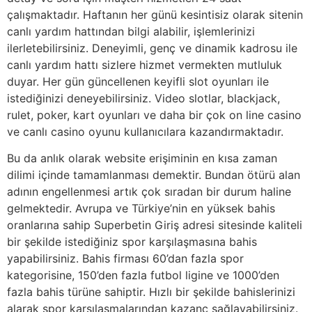
çalışmaktadır. Haftanın her günü kesintisiz olarak sitenin
canlı yardım hattından bilgi alabilir, işlemlerinizi
ilerletebilirsiniz. Deneyimli, genç ve dinamik kadrosu ile
canlı yardım hattı sizlere hizmet vermekten mutluluk
duyar. Her gün güncellenen keyifli slot oyunları ile
istediğinizi deneyebilirsiniz. Video slotlar, blackjack,
rulet, poker, kart oyunları ve daha bir çok on line casino
ve canlı casino oyunu kullanıcılara kazandırmaktadır.
Bu da anlık olarak website erişiminin en kısa zaman
dilimi içinde tamamlanması demektir. Bundan ötürü alan
adının engellenmesi artık çok sıradan bir durum haline
gelmektedir. Avrupa ve Türkiye’nin en yüksek bahis
oranlarına sahip Superbetin Giriş adresi sitesinde kaliteli
bir şekilde istediğiniz spor karşılaşmasına bahis
yapabilirsiniz. Bahis firması 60’dan fazla spor
kategorisine, 150’den fazla futbol ligine ve 1000’den
fazla bahis türüne sahiptir. Hızlı bir şekilde bahislerinizi
alarak spor karşılaşmalarından kazanç sağlayabilirsiniz.