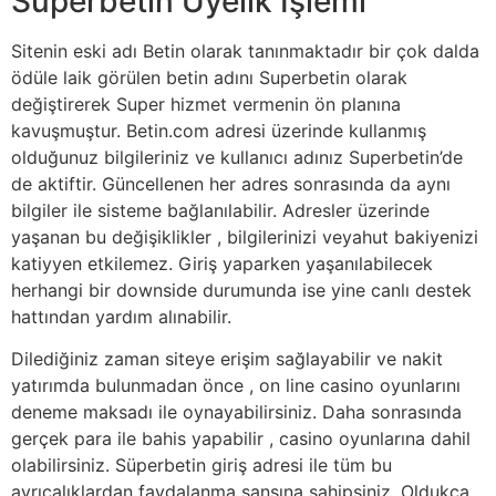
Superbetin Üyelik İşlemi
Sitenin eski adı Betin olarak tanınmaktadır bir çok dalda
ödüle laik görülen betin adını Superbetin olarak
değiştirerek Super hizmet vermenin ön planına
kavuşmuştur. Betin.com adresi üzerinde kullanmış
olduğunuz bilgileriniz ve kullanıcı adınız Superbetin’de
de aktiftir. Güncellenen her adres sonrasında da aynı
bilgiler ile sisteme bağlanılabilir. Adresler üzerinde
yaşanan bu değişiklikler , bilgilerinizi veyahut bakiyenizi
katiyyen etkilemez. Giriş yaparken yaşanılabilecek
herhangi bir downside durumunda ise yine canlı destek
hattından yardım alınabilir.
Dilediğiniz zaman siteye erişim sağlayabilir ve nakit
yatırımda bulunmadan önce , on line casino oyunlarını
deneme maksadı ile oynayabilirsiniz. Daha sonrasında
gerçek para ile bahis yapabilir , casino oyunlarına dahil
olabilirsiniz. Süperbetin giriş adresi ile tüm bu
ayrıcalıklardan faydalanma şansına sahipsiniz. Oldukça