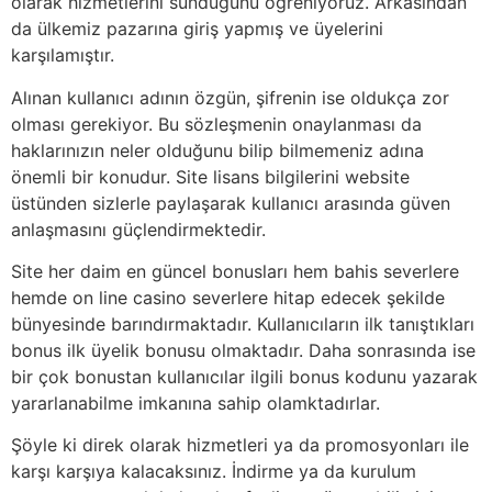
olarak hizmetlerini sunduğunu öğreniyoruz. Arkasından
da ülkemiz pazarına giriş yapmış ve üyelerini
karşılamıştır.
Alınan kullanıcı adının özgün, şifrenin ise oldukça zor
olması gerekiyor. Bu sözleşmenin onaylanması da
haklarınızın neler olduğunu bilip bilmemeniz adına
önemli bir konudur. Site lisans bilgilerini website
üstünden sizlerle paylaşarak kullanıcı arasında güven
anlaşmasını güçlendirmektedir.
Site her daim en güncel bonusları hem bahis severlere
hemde on line casino severlere hitap edecek şekilde
bünyesinde barındırmaktadır. Kullanıcıların ilk tanıştıkları
bonus ilk üyelik bonusu olmaktadır. Daha sonrasında ise
bir çok bonustan kullanıcılar ilgili bonus kodunu yazarak
yararlanabilme imkanına sahip olamktadırlar.
Şöyle ki direk olarak hizmetleri ya da promosyonları ile
karşı karşıya kalacaksınız. İndirme ya da kurulum