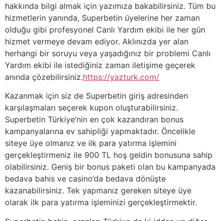
hakkında bilgi almak için yazımıza bakabilirsiniz. Tüm bu
hizmetlerin yanında, Superbetin üyelerine her zaman
olduğu gibi profesyonel Canlı Yardım ekibi ile her gün
hizmet vermeye devam ediyor. Aklınızda yer alan
herhangi bir soruyu veya yaşadığınız bir problemi Canlı
Yardım ekibi ile istediğiniz zaman iletişime geçerek
anında çözebilirsiniz.
https://yazturk.com/
Kazanmak için siz de Superbetin giriş adresinden
karşılaşmaları seçerek kupon oluşturabilirsiniz.
Superbetin Türkiye’nin en çok kazandıran bonus
kampanyalarına ev sahipliği yapmaktadır. Öncelikle
siteye üye olmanız ve ilk para yatırma işlemini
gerçekleştirmeniz ile 900 TL hoş geldin bonusuna sahip
olabilirsiniz. Geniş bir bonus paketi olan bu kampanyada
bedava bahis ve casino’da bedava dönüşte
kazanabilirsiniz. Tek yapmanız gereken siteye üye
olarak ilk para yatırma işleminizi gerçekleştirmektir.