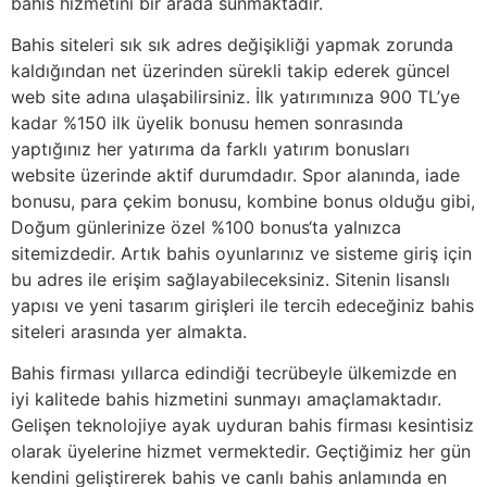
bahis hizmetini bir arada sunmaktadır.
Bahis siteleri sık sık adres değişikliği yapmak zorunda
kaldığından net üzerinden sürekli takip ederek güncel
web site adına ulaşabilirsiniz. İlk yatırımınıza 900 TL’ye
kadar %150 ilk üyelik bonusu hemen sonrasında
yaptığınız her yatırıma da farklı yatırım bonusları
website üzerinde aktif durumdadır. Spor alanında, iade
bonusu, para çekim bonusu, kombine bonus olduğu gibi,
Doğum günlerinize özel %100 bonus‘ta yalnızca
sitemizdedir. Artık bahis oyunlarınız ve sisteme giriş için
bu adres ile erişim sağlayabileceksiniz. Sitenin lisanslı
yapısı ve yeni tasarım girişleri ile tercih edeceğiniz bahis
siteleri arasında yer almakta.
Bahis firması yıllarca edindiği tecrübeyle ülkemizde en
iyi kalitede bahis hizmetini sunmayı amaçlamaktadır.
Gelişen teknolojiye ayak uyduran bahis firması kesintisiz
olarak üyelerine hizmet vermektedir. Geçtiğimiz her gün
kendini geliştirerek bahis ve canlı bahis anlamında en