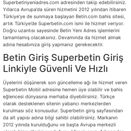
Superbetinyeniadres.com adresinden takip edebilirsiniz.
Yıllarca Avrupa’da süren hizmetini 2012 yılından itibaren
Türkiye’ye de sunmaya başlayan Betin.com bahis sitesi,
artık Türkiye’de Superbetin.com ismi ile hizmet veriyor.
Doğru uzantısı sayesinde Betin Yeni Adres işlemlerini
tamamlamış olacaksınız. Devamında da hizmet almak
adına hesabınıza giriş yapmanız gerekecektir.
Betin Giriş Superbetin Giriş
Linkiyle Güvenli Ve Hızlı
Üyelerini düşünerek son güncelleme ağı ile hizmet veren
Superbetın Mobil adresine hemen üye olabilir ve bahis
eğlencesi dünyasına merhaba diyebilirsiniz. Türkçe
olarak desteklenen sitenin yabancı merkezlerden
kurulması söz konusudur. Superbetin giriş sayfasından
da alt yapısı adına bilgi sahibi olabilirsiniz. Markanın
2012 yılında kurulduğunu ve başta Avrupa merkezli