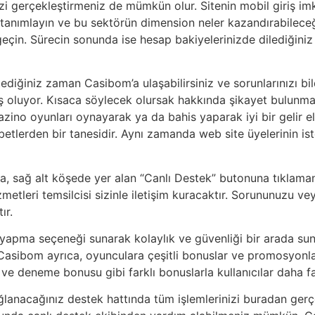
i gerçekleştirmeniz de mümkün olur. Sitenin mobil giriş imk
yi tanımlayın ve bu sektörün dimension neler kazandırabilec
eçin. Sürecin sonunda ise hesap bakiyelerinizde dilediğini
diğiniz zaman Casibom’a ulaşabilirsiniz ve sorunlarınızı bi
mış oluyor. Kısaca söylecek olursak hakkında şikayet bulunma
gazino oyunları oynayarak ya da bahis yaparak iyi bir gelir e
etlerden bir tanesidir. Aynı zamanda web site üyelerinin ist
, sağ alt köşede yer alan “Canlı Destek” butonuna tıklamanız
etleri temsilcisi sizinle iletişim kuracaktır. Sorununuzu veya
ır.
 yapma seçeneği sunarak kolaylık ve güvenliği bir arada sun
z. Casibom ayrıca, oyunculara çeşitli bonuslar ve promosyonl
ve deneme bonusu gibi farklı bonuslarla kullanıcılar daha f
nacağınız destek hattında tüm işlemlerinizi buradan gerçekleş