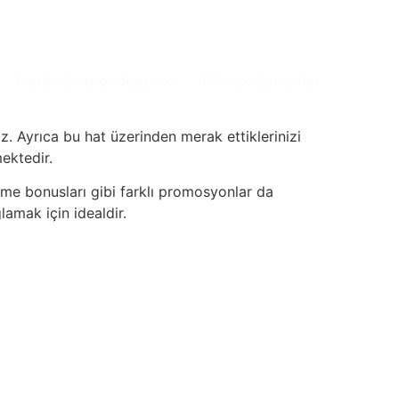
Fondo Emprendeduros
Últimos Episodios
iz. Ayrıca bu hat üzerinden merak ettiklerinizi
mektedir.
eme bonusları gibi farklı promosyonlar da
amak için idealdir.