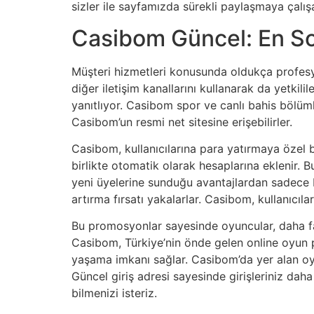
sizler ile sayfamızda sürekli paylaşmaya çalış
Casibom Güncel: En So
Müşteri hizmetleri konusunda oldukça profesy
diğer iletişim kanallarını kullanarak da yetkili
yanıtlıyor. Casibom spor ve canlı bahis bölümler
Casibom’un resmi net sitesine erişebilirler.
Casibom, kullanıcılarına para yatırmaya özel b
birlikte otomatik olarak hesaplarına eklenir. B
yeni üyelerine sunduğu avantajlardan sadece b
artırma fırsatı yakalarlar. Casibom, kullanıcı
Bu promosyonlar sayesinde oyuncular, daha fa
Casibom, Türkiye’nin önde gelen online oyun p
yaşama imkanı sağlar. Casibom’da yer alan oyu
Güncel giriş adresi sayesinde girişleriniz daha 
bilmenizi isteriz.