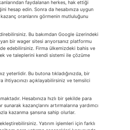
anlarından faydalanan herkes, hak ettiği
eğini hesap edin. Sonra da hesabınıza uygun
z kazanç oranlarını görmenin mutluluğunu
ldirebilirsiniz. Bu bakımdan Google üzerindeki
yan bir wager sitesi arıyorsanız platformu
lde edebilirsiniz. Firma ülkemizdeki bahis ve
ek ve taleplerini kendi sistemi ile çözüme
 yeterlidir. Bu butona tıkladığınızda, bir
 ihtiyacınızı açıklayabilirsiniz ve temsilci
maktadır. Hesabınıza hızlı bir şekilde para
ar sunarak kazançlarını artırmalarına yardımcı
azla kazanma şansına sahip olurlar.
tirebilirsiniz. Yatırım işlemleri için farklı