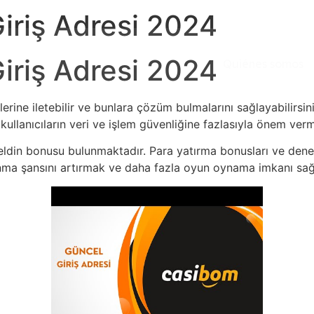
iriş Adresi 2024
iriş Adresi 2024
Quiénes somos
erine iletebilir ve bunlara çözüm bulmalarını sağlayabilirsin
 kullanıcıların veri ve işlem güvenliğine fazlasıyla önem ver
geldin bonusu bulunmaktadır. Para yatırma bonusları ve den
nma şansını artırmak ve daha fazla oyun oynama imkanı sağl