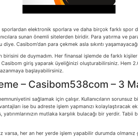
r sporlardan elektronik sporlara ve daha birçok farklı spor 
nıcılara sunan önemli sitelerden biridir. Para yatırma ve pa
diye. Casibom’dan para çekmek asla sıkıntı yaşamayacağı
birisini de duymadım. Her finansal işlemde de farklı kişiler
Casibom giriş yaparak üyeliğinizi oluşturabilirsiniz. Hem 2.
zanmaya başlayabilirsiniz.
eleme – Casibom538com – 3 M
nuniyetini sağlamak için çalışır. Kullanıcıların sorunsuz bir
antajları ise bu adreste işlem yapmanızı kolaylaştıracak ek 
, yatırımlarınızın mutlaka karşılık bulacağı bir yerdir. Tabii 
z varsa, her an her yerde işlem yapabilir durumda olmanız 