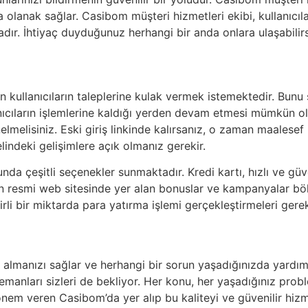
olanak sağlar. Casibom müşteri hizmetleri ekibi, kullanıcılar
dır. İhtiyaç duyduğunuz herhangi bir anda onlara ulaşabilirsin
 kullanıcıların taleplerine kulak vermek istemektedir. Bunu
nıcıların işlemlerine kaldığı yerden devam etmesi mümkün olu
nelmelisiniz. Eski giriş linkinde kalırsanız, o zaman maales
indeki gelişimlere açık olmanız gerekir.
a çeşitli seçenekler sunmaktadır. Kredi kartı, hızlı ve güve
un resmi web sitesinde yer alan bonuslar ve kampanyalar bö
li bir miktarda para yatırma işlemi gerçekleştirmeleri gerek
ar almanızı sağlar ve herhangi bir sorun yaşadığınızda yardım 
anları sizleri de bekliyor. Her konu, her yaşadığınız proble
nem veren Casibom’da yer alıp bu kaliteyi ve güvenilir hizmet