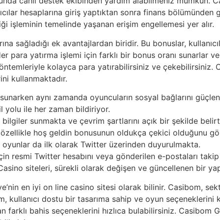
unda canlı destek ekibinden yardım alabilmeniz mümkün. 
lanıcılar hesaplarına giriş yaptıktan sonra finans bölümünden 
iği işleminin temelinde yaşanan erişim engellemesi yer alır.
ına sağladığı ek avantajlardan biridir. Bu bonuslar, kullanıcı
er para yatırma işlemi için farklı bir bonus oranı sunarlar ve
ntemleriyle kolayca para yatırabilirsiniz ve çekebilirsiniz. 
ni kullanmaktadır.
ı sunarken aynı zamanda oyuncuların sosyal bağlarını güçlen
l yolu ile her zaman bildiriyor.
bilgiler sunmakta ve çevrim şartlarını açık bir şekilde belir
 özellikle hoş geldin bonusunun oldukça çekici olduğunu gö
oyunlar da ilk olarak Twitter üzerinden duyurulmakta.
çin resmi Twitter hesabını veya gönderilen e-postaları takip
asino siteleri, sürekli olarak değişen ve güncellenen bir yapı
e’nin en iyi on line casino sitesi olarak bilinir. Casibom, s
om, kullanıcı dostu bir tasarıma sahip ve oyun seçeneklerini
an farklı bahis seçeneklerini hızlıca bulabilirsiniz. Casibom