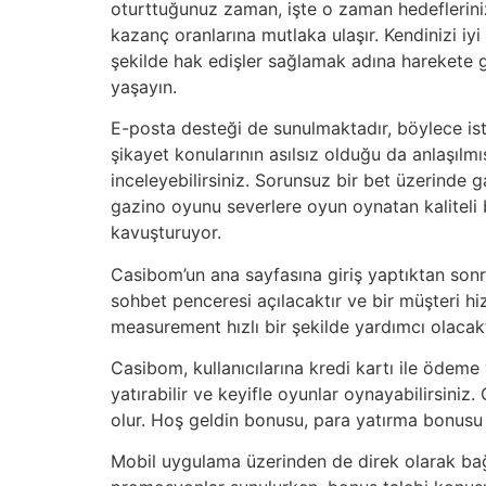
oturttuğunuz zaman, işte o zaman hedefleriniz
kazanç oranlarına mutlaka ulaşır. Kendinizi i
şekilde hak edişler sağlamak adına harekete g
yaşayın.
E-posta desteği de sunulmaktadır, böylece iste
şikayet konularının asılsız olduğu da anlaşıl
inceleyebilirsiniz. Sorunsuz bir bet üzerinde 
gazino oyunu severlere oyun oynatan kaliteli b
kavuşturuyor.
Casibom’un ana sayfasına giriş yaptıktan sonra
sohbet penceresi açılacaktır ve bir müşteri hizm
measurement hızlı bir şekilde yardımcı olacakt
Casibom, kullanıcılarına kredi kartı ile ödeme
yatırabilir ve keyifle oyunlar oynayabilirsini
olur. Hoş geldin bonusu, para yatırma bonusu 
Mobil uygulama üzerinden de direk olarak bağla