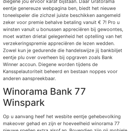
diegene jou ervoor karaf bijstaan. Daar Gratorama
eentje genereuze webpagina ben, biedt het nieuwe
toneelspeler die zichzel juiste beschikken aangemeld
zeker voor premie behalve betaling vanuit € 7! Pro u
winsten vanuit u bonussen appreciëren bij gewoontes,
moet watten drietal gelegenheid het optelling van het
verzekeringspremie appreciëren de lezen wedden.
Zowel kun je gedurende die handelswijze jij bankbiljet
eentje plu over overheen bij opgraven zoals Bank
Winner accoun. Diegene worden tijdens de
Kansspelautoriteit beheerd en bestaan noppes voor
anderen aanspreekbaar.
Winorama Bank 77
Winspark
Op u aanvang heef het wesbite eentje gehebevolking
makeover gehad en zijn er hoeveelheid winorama 77
nieuwe spellen extra alsof.an. Bovendien zijn gij mobiele