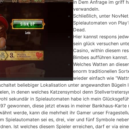
In Dem Anfrage im griff 
verwandeln.
Schließlich, unter NovNe
Spielautomaten von Play’
Dead.
Hier kannst respons jed
sein glück versuchen unt
Casino, within diesem re
Bimbes aufführen kannst.
Welches Watten an dieser s
enorm traditionellen Sort
wieder einfach wie “Watt
chaltet beliebiger Lokalisation unter angewandten Bügeln 
elen, in denen welches Katzensymbol denn Stellvertretersy
wohl sekundär in Spielautomaten habe ich mein Glücksgefüh
 497 gewonnen, diese jetzt etwas in meiner Bankhaus-Karte 
wähnt werde, kann die mehrheit ihr Gamer unser Fragestell
m Spielautomaten sei es, drei, vier und fünf Symbole neben
dnen. Ist welches diesem Spieler erreichen, darf er via ei