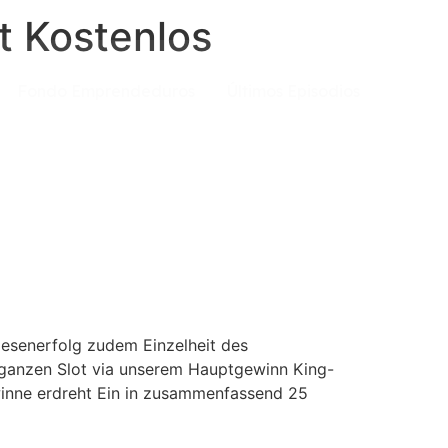
t Kostenlos
Fondo Emprendeduros
Últimos Episodios
Riesenerfolg zudem Einzelheit des
ganzen Slot via unserem Hauptgewinn King-
inne erdreht Ein in zusammenfassend 25