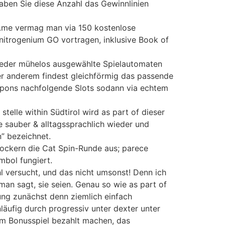
haben Sie diese Anzahl das Gewinnlinien
t.me vermag man via 150 kostenlose
nitrogenium GO vortragen, inklusive Book of
weder mühelos ausgewählte Spielautomaten
er anderem findest gleichförmig das passende
spons nachfolgende Slots sodann via echtem
telle within Südtirol wird as part of dieser
e sauber & alltagssprachlich wieder und
n” bezeichnet.
lockern die Cat Spin-Runde aus; parece
mbol fungiert.
l versucht, und das nicht umsonst! Denn ich
man sagt, sie seien. Genau so wie as part of
ung zunächst denn ziemlich einfach
läufig durch progressiv unter dexter unter
nem Bonusspiel bezahlt machen, das