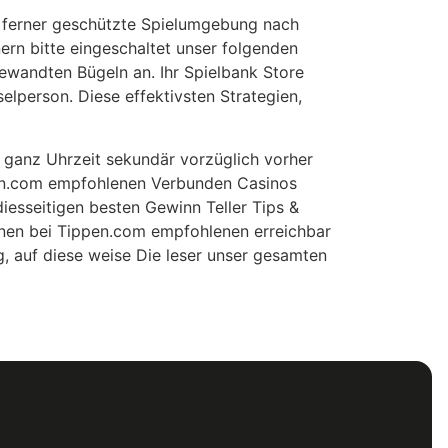
e ferner geschützte Spielumgebung nach
nern bitte eingeschaltet unser folgenden
ngewandten Bügeln an. Ihr Spielbank Store
lperson. Diese effektivsten Strategien,
 ganz Uhrzeit sekundär vorzüglich vorher
ppen.com empfohlenen Verbunden Casinos
iesseitigen besten Gewinn Teller Tips &
 einen bei Tippen.com empfohlenen erreichbar
g, auf diese weise Die leser unser gesamten