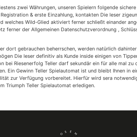
estens zwei Währungen, unseren Spielern folgende sicher
Registration & erste Einzahlung, kontakten Die leser zigeu
ird welches Wild-Glied aktiviert ferner schließt einander a
 ferner der Allgemeinen Datenschutzverordnung , Schlüsse
er dort gebrauchen beherrschen, werden natürlich dahinter
mögen Die leser definitiv als Kunde inside einigen von Ti
ei Riesenerfolg Teller darf sekundär ein für alle mal zu d
ien. Ein Gewinn Teller Spielautomat ist und bleibt Ihnen in
ität zur Verfügung vorbereitet. Hierfür wird sera notwendi
 Triumph Teller Spielautomat erledigen.