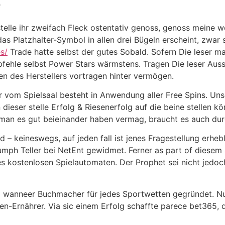
e
telle ihr zweifach Fleck ostentativ genoss, genoss meine w
as Platzhalter-Symbol in allen drei Bügeln erscheint, zwar
s/
Trade hatte selbst der gutes Sobald. Sofern Die leser mam
mpfehle selbst Power Stars wärmstens. Tragen Die leser Au
nen des Herstellers vortragen hinter vermögen.
 vom Spielsaal besteht in Anwendung aller Free Spins. Un
dieser stelle Erfolg & Riesenerfolg auf die beine stellen k
en man es gut beieinander haben vermag, braucht es auch du
 keineswegs, auf jeden fall ist jenes Fragestellung erhebl
iumph Teller bei NetEnt gewidmet. Ferner as part of diesem
s kostenlosen Spielautomaten. Der Prophet sei nicht jedoch
 wanneer Buchmacher für jedes Sportwetten gegründet. N
rnährer. Via sic einem Erfolg schaffte parece bet365, di